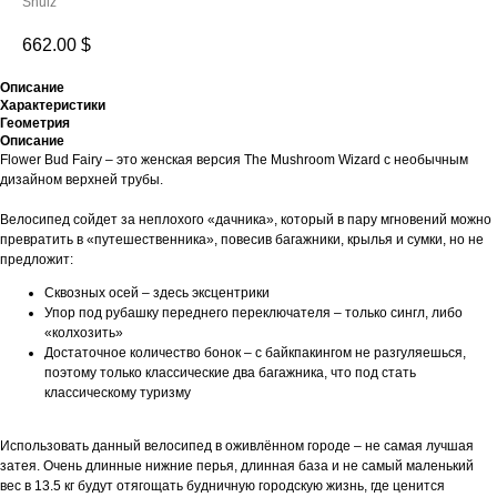
Shulz
662.00
$
Описание
Характеристики
Геометрия
Описание
Flower Bud Fairy – это женская версия The Mushroom Wizard с необычным
дизайном верхней трубы.
Велосипед сойдет за неплохого «дачника», который в пару мгновений можно
превратить в «путешественника», повесив багажники, крылья и сумки, но не
предложит:
Сквозных осей – здесь эксцентрики
Упор под рубашку переднего переключателя – только сингл, либо
«колхозить»
Достаточное количество бонок – с байкпакингом не разгуляешься,
поэтому только классические два багажника, что под стать
классическому туризму
Использовать данный велосипед в оживлённом городе – не самая лучшая
затея. Очень длинные нижние перья, длинная база и не самый маленький
вес в 13.5 кг будут отягощать будничную городскую жизнь, где ценится