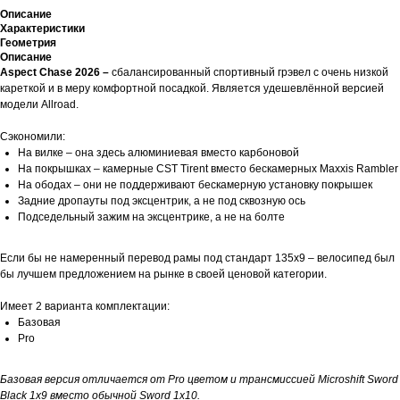
Описание
Характеристики
Геометрия
Описание
Aspect Chase 2026 –
сбалансированный спортивный грэвел с очень низкой
кареткой и в меру комфортной посадкой. Является удешевлённой версией
модели Allroad.
Сэкономили:
На вилке – она здесь алюминиевая вместо карбоновой
На покрышках – камерные CST Tirent вместо бескамерных Maxxis Rambler
На ободах – они не поддерживают бескамерную установку покрышек
Задние дропауты под эксцентрик, а не под сквозную ось
Подседельный зажим на эксцентрике, а не на болте
Если бы не намеренный перевод рамы под стандарт 135х9 – велосипед был
бы лучшем предложением на рынке в своей ценовой категории.
Имеет 2 варианта комплектации:
Базовая
Pro
Базовая версия отличается от Pro цветом и трансмиссией Microshift Sword
Black 1х9 вместо обычной Sword 1х10.