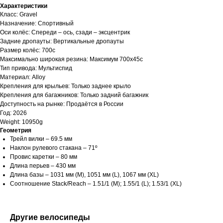
Характеристики
Класс: Gravel
Назначение: Спортивный
Оси колёс: Спереди – ось, сзади – эксцентрик
Задние дропауты: Вертикальные дропауты
Размер колёс: 700c
Максимально широкая резина: Максимум 700x45c
Тип привода: Мультиспид
Материал: Alloy
Крепления для крыльев: Только заднее крыло
Крепления для багажников: Только задний багажник
Доступность на рынке: Продаётся в России
Год: 2026
Weight: 10950g
Геометрия
Трейл вилки – 69.5 мм
Наклон рулевого стакана – 71º
Провис каретки – 80 мм
Длина перьев – 430 мм
Длина базы – 1031 мм (M), 1051 мм (L), 1067 мм (XL)
Соотношение Stack/Reach – 1.51/1 (M); 1.55/1 (L); 1.53/1 (XL)
Другие велосипеды