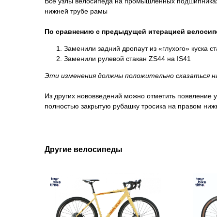
Все узлы велосипеда на промышленных подшипниках.
нижней трубе рамы
По сравнению с предыдущей итерацией велосипе
Заменили задний дропаут из «глухого» куска с
Заменили рулевой стакан ZS44 на IS41
Эти изменения должны положительно сказаться на
Из других нововведений можно отметить появление у
полностью закрытую рубашку тросика на правом ниж
Другие велосипеды