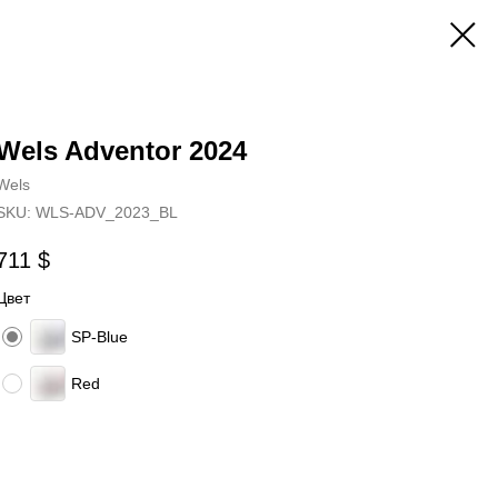
Wels Adventor 2024
Wels
SKU:
WLS-ADV_2023_BL
711
$
Цвет
SP-Blue
Red