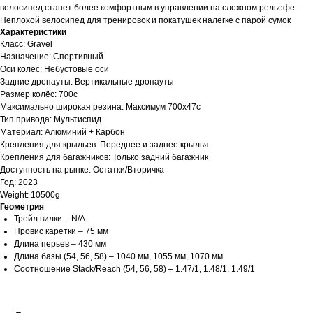
велосипед станет более комфортным в управлении на сложном рельефе.
Неплохой велосипед для тренировок и покатушек налегке с парой сумок
Характеристики
Класс: Gravel
Назначение: Спортивный
Оси колёс: Небустовые оси
Задние дропауты: Вертикальные дропауты
Размер колёс: 700c
Максимально широкая резина: Максимум 700x47c
Тип привода: Мультиспид
Материал: Алюминий + Карбон
Крепления для крыльев: Переднее и заднее крылья
Крепления для багажников: Только задний багажник
Доступность на рынке: Остатки/Вторичка
Год: 2023
Weight: 10500g
Геометрия
Трейл вилки – N/A
Провис каретки – 75 мм
Длина перьев – 430 мм
Длина базы (54, 56, 58) – 1040 мм, 1055 мм, 1070 мм
Соотношение Stack/Reach (54, 56, 58) – 1.47/1, 1.48/1, 1.49/1