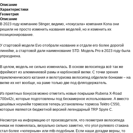
Описание
Характеристики
Геометрия
Описание
В 2023 году компанию Stinger, видимо, «покусала» компания Kona они
решили не просто изменить названия моделей, но и изменить их
позиционирование.
У стартовой модели Evo отобрали название и отдали его более дорогой
линейке, а стартовой дали наименование STD. Модель Pro в 2023 году была
упразднена.
В целом, модель не сильно изменилась. В основе велосипеда всё так же
фреймсет из алюминиевой рамы и карбоновой вилки. С точки зрения
приключенческого катания и велотуризма велосипед обделили бонками – на
вилке их нет вообще, на раме только две под флягодержатель.
Из приятных бонусов можно отметить новые покрышки Rubena X-Road
700х42с, которые подготовлены под бескамерное использование. А вместо
дешёвых ноунейм тормозов теперь установлены тормоза Tektro C550,
которые являются бюджетной версией легендарный TRP Spyre C.
Несмотря на информацию от производителя, что геометрия велосипеда
никак не поменялась, визуально сильно заметно, что угол рулевого стакана
стал более «чоперным» или mtb-подобным. Если наши догадки верны, то