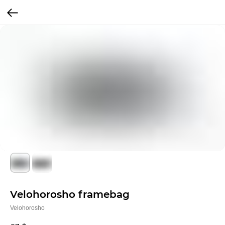
Velohorosho framebag
Velohorosho