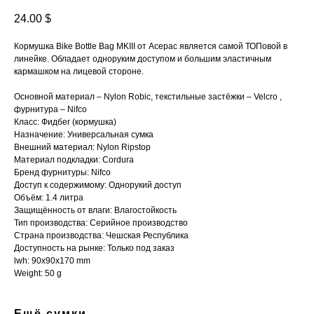
24.00
$
Кормушка Bike Bottle Bag MKIII от Acepac является самой ТОПовой в
линейке. Обладает одноруким доступом и большим эластичным
кармашком на лицевой стороне.
Основной материал – Nylon Robic, текстильные застёжки – Velcro ,
фурнитура – Nifco
Класс: Фидбег (кормушка)
Назначение: Универсальная сумка
Внешний материал: Nylon Ripstop
Материал подкладки: Cordura
Бренд фурнитуры: Nifco
Доступ к содержимому: Однорукий доступ
Объём: 1.4 литра
Защищённость от влаги: Влагостойкость
Тип производства: Серийное производство
Страна производства: Чешская Республика
Доступность на рынке: Только под заказ
lwh: 90x90x170 mm
Weight: 50 g
Ещё сумки