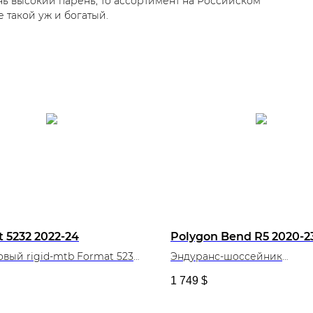
ень высокий парень, то ассортимент на Российском
 такой уж и богатый.
 5232 2022-24
Polygon Bend R5 2020-2
вый rigid-mtb Format 5232
Эндуранс-шоссейник
приближенный к гравийни
1 749
$