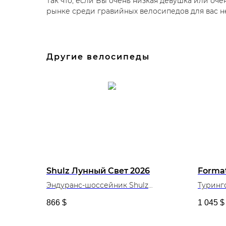
Так что, если Вы очень низкая девушка или оч
рынке среди гравийных велосипедов для вас не
Другие велосипеды
Shulz Лунный Свет 2026
Format
Эндуранс-шоссейник Shulz
Туринго
Лунный Свет 2026
2022-24
866
$
1 045
$