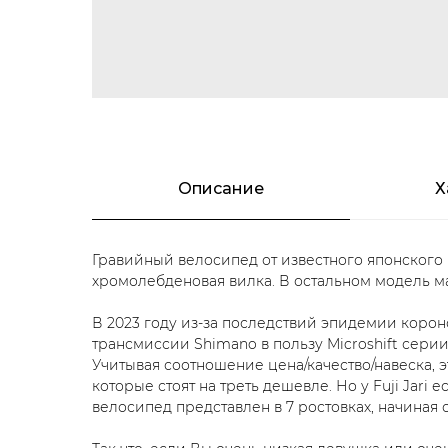
Описание
Х
Гравийный велосипед от известного японского 
хромолебденовая вилка. В остальном модель ма
В 2023 году из-за последствий эпидемии короно
трансмиссии Shimano в пользу Microshift серии
Учитывая соотношение цена/качество/навеска, 
которые стоят на треть дешевле. Но у Fuji Jari
велосипед представлен в 7 ростовках, начиная о