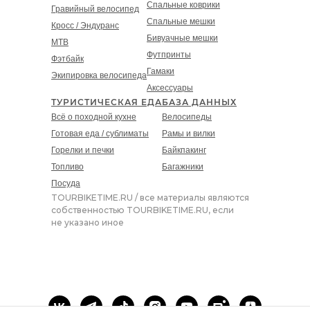
Спальные коврики
Гравийный велосипед
Спальные мешки
Кросс / Эндуранс
Бивуачные мешки
MT
B
Футпринты
Фэтбайк
Гамаки
Экипировка велосипеда
Аксессуары
ТУРИСТИЧЕСКАЯ ЕДА
БАЗА ДАННЫХ
Всё о походной кухне
Велосипеды
Готовая еда / сублиматы
Рамы и вилки
Горелки и печки
Байкпакинг
Топливо
Багажники
Посуда
TOURBIKETIME.RU / все материалы являются
собственностью TOURBIKETIME.RU, если
не указано иное