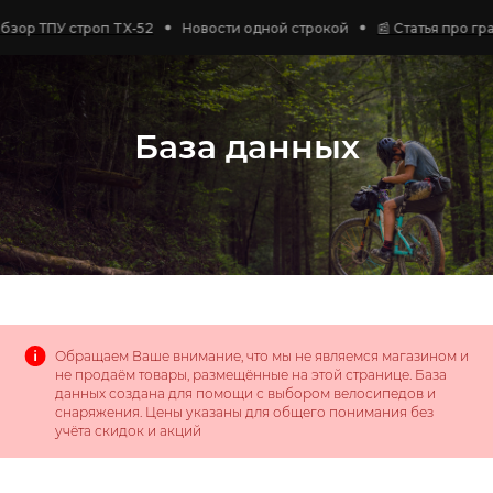
У строп TX-52
Новости одной строкой
📰 Статья про гравийную
База данных
Обращаем Ваше внимание, что мы не являемся магазином и
не продаём товары, размещённые на этой странице. База
данных создана для помощи с выбором велосипедов и
снаряжения. Цены указаны для общего понимания без
учёта скидок и акций