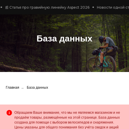
ья про гравийную линейку Aspect 2026
Новости одной строкой
База данных
Главная
→
База данных
Обращаем Ваше внимание, что мы не являемся магазином и не
продаём товары, размещённые на этой странице. База данных
создана для помощи с выбором велосипедов и снаряжения.
Цены указаны для общего понимания без учёта скидок и акций