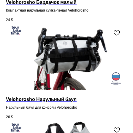
Velohorosho Бардачок малый
Компактная нарульная сумка-пенал Velohorosho
24
$
Velohorosho Нарульный баул
Нарульный баул для консоли Velohorosho
26
$