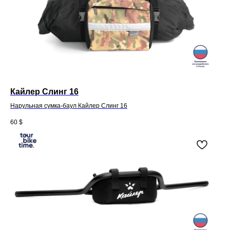
Кайлер Слинг 16
Нарульная сумка-баул Кайлер Слинг 16
60
$