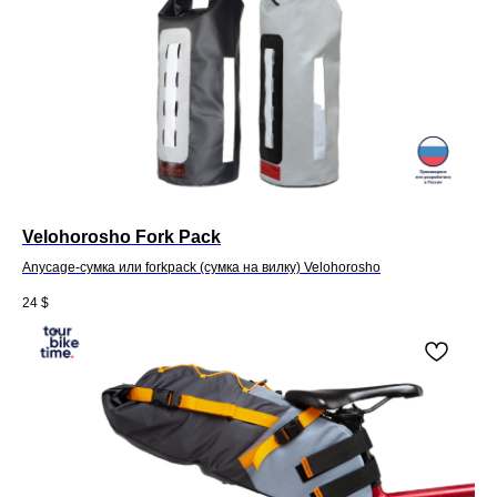
Velohorosho Fork Pack
Anycage-сумка или forkpack (сумка на вилку) Velohorosho
24
$