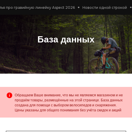
гравийную линейку Aspect 2026
Новости одной строкой
📰 Похо
База данных
Обращаем Ваше внимание, что мы не являемся магазином и не
продаём товары, размещённые на этой странице. База данных
создана для помощи с выбором велосипедов и снаряжения.
Цены указаны для общего понимания без учёта скидок и акций