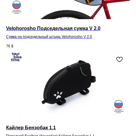
Velohorosho Подседельная сумка V 2.0
Сумка на подседельный штырь Velohorosho V 2.0
76
$
Кайлер Бензобак 1.1
Передний Fuelbag (бензобак) Кайлер Бензобак 1.1