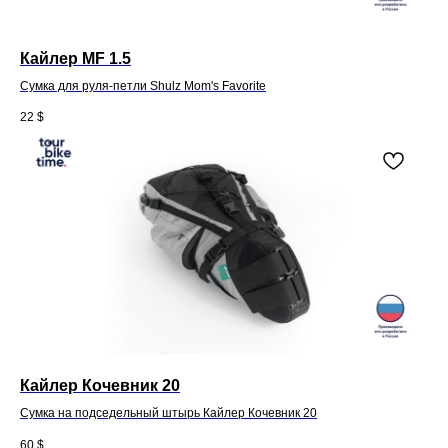
Кайлер MF 1.5
Сумка для руля-петли Shulz Mom's Favorite
22
$
Кайлер Кочевник 20
Сумка на подседельный штырь Кайлер Кочевник 20
60
$