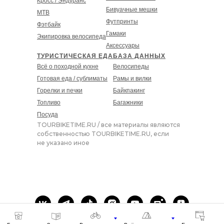
Кросс / Эндуранс
Бивуачные мешки
MT
B
Футпринты
Фэтбайк
Гамаки
Экипировка велосипеда
Аксессуары
ТУРИСТИЧЕСКАЯ ЕДА
БАЗА ДАННЫХ
Всё о походной кухне
Велосипеды
Готовая еда / сублиматы
Рамы и вилки
Горелки и печки
Байкпакинг
Топливо
Багажники
Посуда
TOURBIKETIME.RU / все материалы являются
собственностью TOURBIKETIME.RU, если
не указано иное